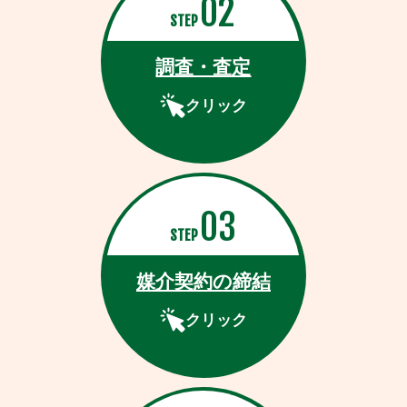
02
STEP
調査・査定
クリック
03
STEP
媒介契約の締結
クリック