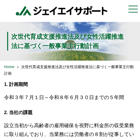
togg
nav
次世代育成支援推進法及び女性活躍推進
法に基づく一般事業主行動計画
Home
次世代育成支援推進法及び女性活躍推進法に基づく一般事業主行動
計画
1. 計画期間
令和３年７月１日～令和８年６月３０日までの５年間
2. 当社の課題
設立当初から高齢者の雇用確保を視野に料金所の収受業務
に取り組んでおり、当業務には労働者の８割が従事してい