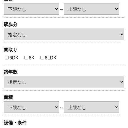
～
駅歩分
間取り
6DK
8K
8LDK
築年数
面積
～
設備・条件