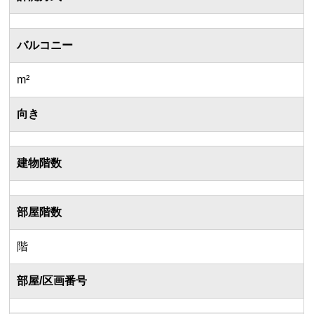
バルコニー
m²
向き
建物階数
部屋階数
階
部屋/区画番号