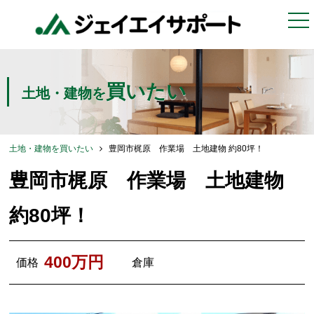
togg
nav
買いたい
土地・建物を
土地・建物を買いたい
豊岡市梶原 作業場 土地建物 約80坪！
豊岡市梶原 作業場 土地建物
約80坪！
400万円
価格
倉庫