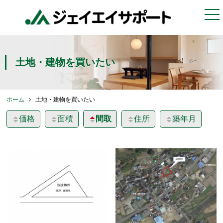
togg
nav
土地・建物を買いたい
ホーム
土地・建物を買いたい
価格
面積
間取
住所
築年月