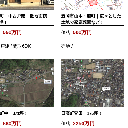
町 中古戸建 敷地面積
豊岡市山本・船町｜広々とした
9坪！
土地で家庭菜園など！
550万円
500万円
格
価格
戸建 /
間取
6DK
売地 /
町中 371坪！
日高町宵田 175坪！
880万円
2250万円
格
価格