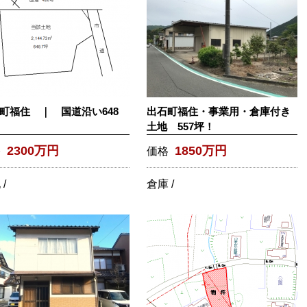
町福住 ｜ 国道沿い648
出石町福住・事業用・倉庫付き
土地 557坪！
2300万円
1850万円
格
価格
/
倉庫 /