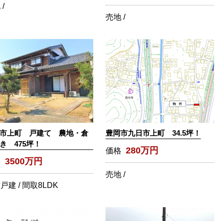
/
売地 /
市上町 戸建て 農地・倉
豊岡市九日市上町 34.5坪！
き 475坪！
280万円
価格
3500万円
格
売地 /
戸建 /
間取
8LDK