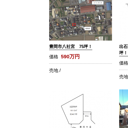
豊岡市八社宮 75坪！
出石
坪！
590万円
価格
価
売地 /
売地 