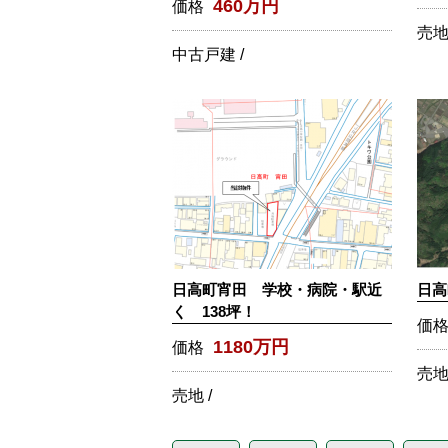
460万円
価格
売地 
中古戸建 /
日高町宵田 学校・病院・駅近
日高
く 138坪！
価
1180万円
価格
売地 
売地 /