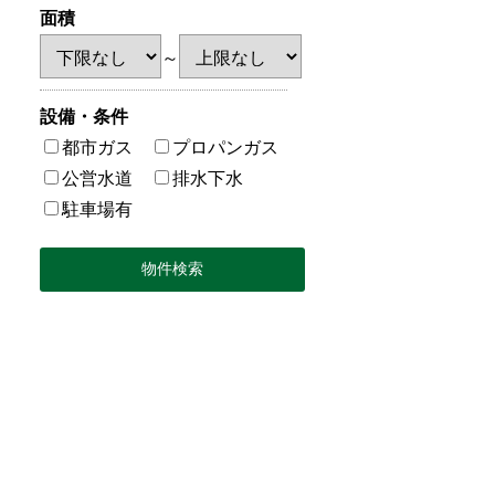
面積
～
設備・条件
都市ガス
プロパンガス
公営水道
排水下水
駐車場有