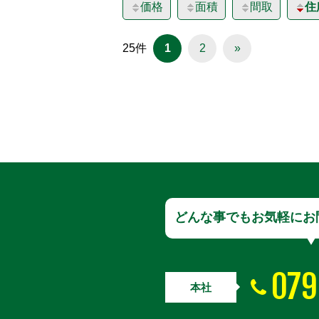
価格
面積
間取
住
25件
1
2
»
どんな事でもお気軽にお
079
本社