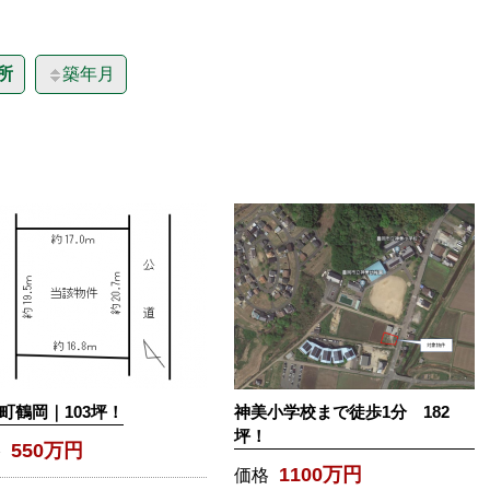
所
築年月
町鶴岡｜103坪！
神美小学校まで徒歩1分 182
坪！
550万円
格
1100万円
価格