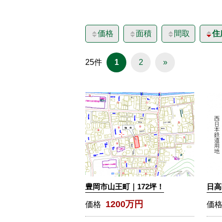
価格
面積
間取
住
25件
1
2
»
豊岡市山王町｜172坪！
日高
1200万円
価格
価