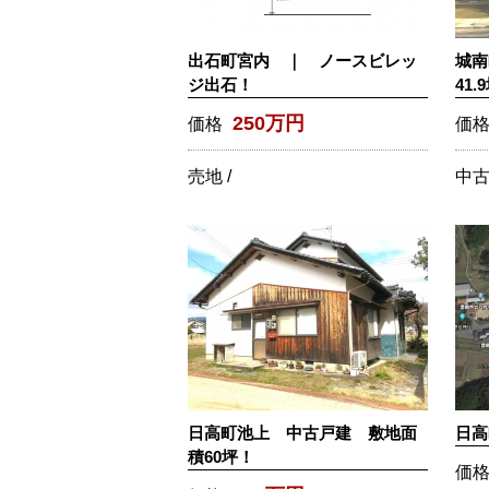
出石町宮内 ｜ ノースビレッ
城南
ジ出石！
41.
250万円
価格
価
売地 /
中古
日高町池上 中古戸建 敷地面
日高
積60坪！
価