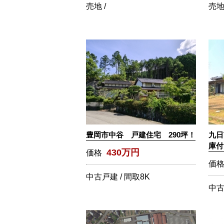
売地 /
売地 
豊岡市中谷 戸建住宅 290坪！
九日
庫付
430万円
価格
価
中古戸建 /
間取
8K
中古