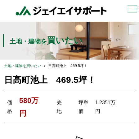
togg
nav
買いたい
土地・建物を
土地・建物を買いたい
日高町池上 469.5坪！
日高町池上 469.5坪！
580万
価
売
坪単
1.2351万
格
地
価
円
円