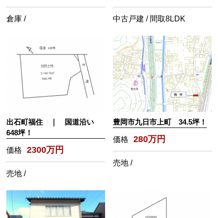
倉庫 /
中古戸建 /
間取
8LDK
出石町福住 ｜ 国道沿い
豊岡市九日市上町 34.5坪！
648坪！
280万円
価格
2300万円
価格
売地 /
売地 /