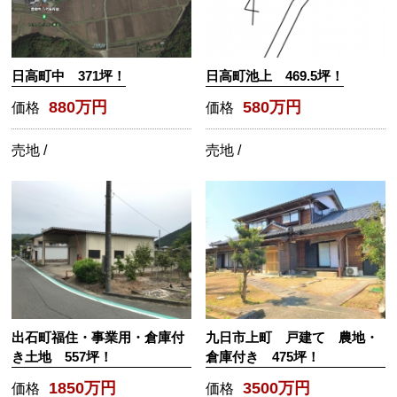
日高町中 371坪！
日高町池上 469.5坪！
880万円
580万円
価格
価格
売地 /
売地 /
出石町福住・事業用・倉庫付
九日市上町 戸建て 農地・
き土地 557坪！
倉庫付き 475坪！
1850万円
3500万円
価格
価格