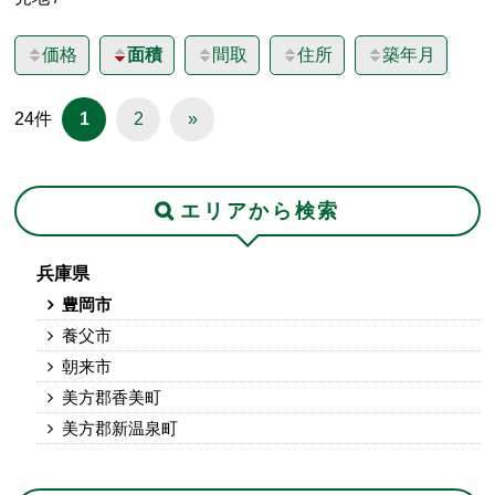
価格
面積
間取
住所
築年月
24件
1
2
»
エリアから検索
兵庫県
豊岡市
養父市
朝来市
美方郡香美町
美方郡新温泉町