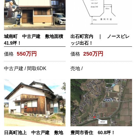
城南町 中古戸建 敷地面積
出石町宮内 ｜ ノースビレ
41.9坪！
ッジ出石！
550万円
250万円
価格
価格
中古戸建 /
間取
6DK
売地 /
日高町池上 中古戸建 敷地
豊岡市香住 60.8坪！