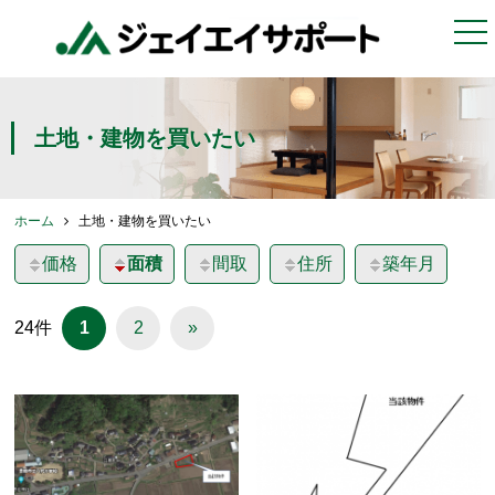
togg
nav
土地・建物を買いたい
ホーム
土地・建物を買いたい
価格
面積
間取
住所
築年月
24件
1
2
»