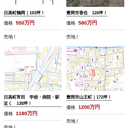
日高町鶴岡｜103坪！
豊岡市香住 120坪！
550万円
580万円
価格
価格
売地 /
売地 /
日高町宵田 学校・病院・駅
豊岡市山王町｜172坪！
近く 138坪！
1200万円
価格
1180万円
価格
売地 /
売地 /