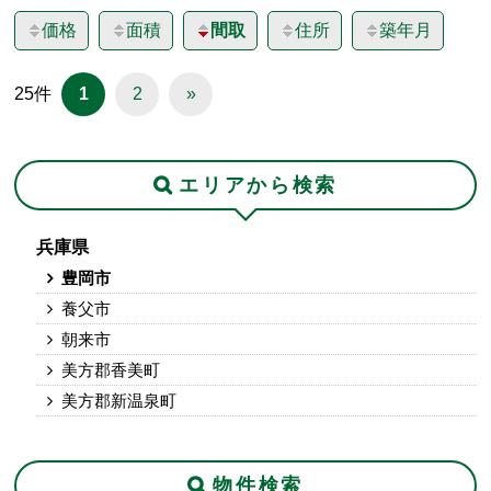
価格
面積
間取
住所
築年月
25件
1
2
»
エリアから検索
兵庫県
豊岡市
養父市
朝来市
美方郡香美町
美方郡新温泉町
物件検索