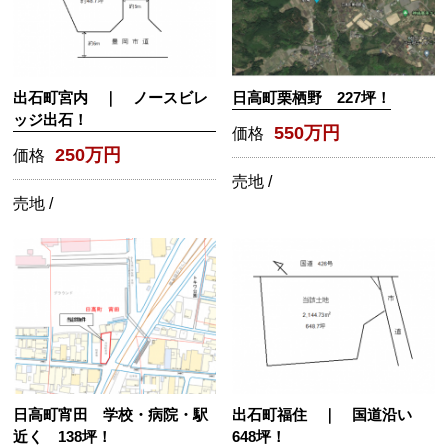
出石町宮内 ｜ ノースビレ
日高町栗栖野 227坪！
ッジ出石！
550万円
価格
250万円
価格
売地 /
売地 /
日高町宵田 学校・病院・駅
出石町福住 ｜ 国道沿い
近く 138坪！
648坪！