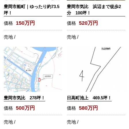
豊岡市船町｜ゆったり約73.5
豊岡市気比 浜辺まで徒歩2
坪！
分 100坪！
150万円
520万円
価格
価格
売地 /
売地 /
豊岡市気比 278坪！
日高町池上 469.5坪！
500万円
580万円
価格
価格
売地 /
売地 /