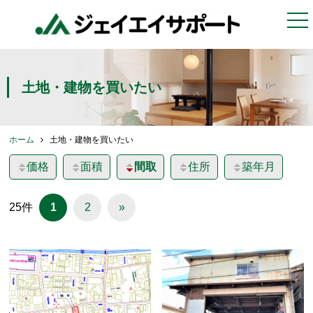
togg
nav
土地・建物を買いたい
ホーム
土地・建物を買いたい
価格
面積
間取
住所
築年月
25件
1
2
»